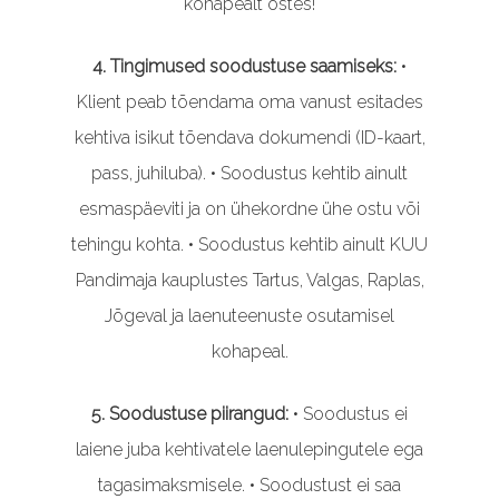
kohapealt ostes!
4. Tingimused soodustuse saamiseks:
•
Klient peab tõendama oma vanust esitades
kehtiva isikut tõendava dokumendi (ID-kaart,
pass, juhiluba). • Soodustus kehtib ainult
esmaspäeviti ja on ühekordne ühe ostu või
tehingu kohta. • Soodustus kehtib ainult KUU
Pandimaja kauplustes Tartus, Valgas, Raplas,
Jõgeval ja laenuteenuste osutamisel
kohapeal.
5. Soodustuse piirangud:
• Soodustus ei
laiene juba kehtivatele laenulepingutele ega
tagasimaksmisele. • Soodustust ei saa