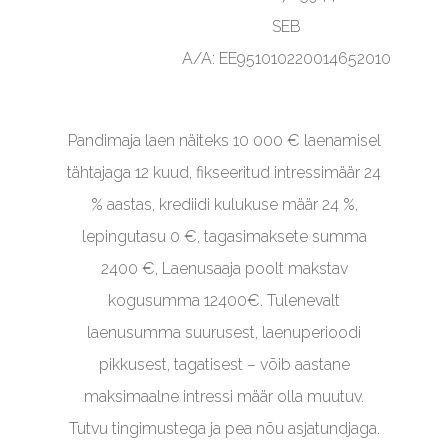
SEB
A/A: EE951010220014652010
Pandimaja laen näiteks 10 000 € laenamisel
tähtajaga 12 kuud, fikseeritud intressimäär 24
% aastas, krediidi kulukuse määr 24 %,
lepingutasu 0 €, tagasimaksete summa
2400 €, Laenusaaja poolt makstav
kogusumma 12400€. Tulenevalt
laenusumma suurusest, laenuperioodi
pikkusest, tagatisest – võib aastane
maksimaalne intressi määr olla muutuv.
Tutvu tingimustega ja pea nõu asjatundjaga.