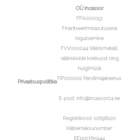
OÜ Incassor
FFA000051
Finantseerimisasutusena
tegutsemine
FVV000044 Väärismetalli,
vääriskivide kokkuost ning
hulgimüük
FIP000002 Pandimajateenus
Privaatsuspoliitika
E-post: info@incassor24.ee
Registrikood: 10698220
Käibemaksunumber:
EE100765944